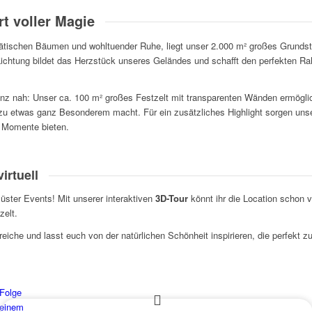
rt voller Magie
tischen Bäumen und wohltuender Ruhe, liegt unser 2.000 m² großes Grundstü
 Lichtung bildet das Herzstück unseres Geländes und schafft den perfekten R
ganz nah: Unser ca. 100 m² großes Festzelt mit transparenten Wänden ermöglic
u etwas ganz Besonderem macht. Für ein zusätzliches Highlight sorgen unser
 Momente bieten.
irtuell
üster Events! Mit unserer interaktiven
3D-Tour
könnt ihr die Location schon 
zelt.
eiche und lasst euch von der natürlichen Schönheit inspirieren, die perfekt 
Folge
einem