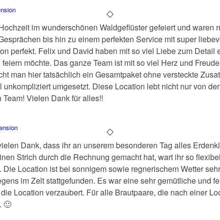
nsion
Hochzeit im wunderschönen Waldgeflüster gefeiert und waren r
esprächen bis hin zu einem perfekten Service mit super liebev
ion perfekt. Felix und David haben mit so viel Liebe zum Detail 
h feiern möchte. Das ganze Team ist mit so viel Herz und Freude
cht man hier tatsächlich ein Gesamtpaket ohne versteckte Zus
unkompliziert umgesetzt. Diese Location lebt nicht nur von der
 Team! Vielen Dank für alles!!
ension
vielen Dank, dass ihr an unserem besonderen Tag alles Erdenk
en Strich durch die Rechnung gemacht hat, wart ihr so flexibel 
. Die Location ist bei sonnigem sowie regnerischem Wetter sehr g
ens im Zelt stattgefunden. Es war eine sehr gemütliche und fe
ie Location verzaubert. Für alle Brautpaare, die nach einer Lo
. 🙂