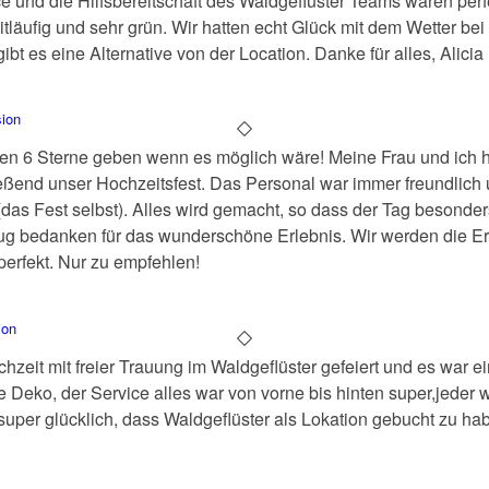
ce und die Hilfsbereitschaft des Waldgeflüster Teams waren perfe
itläufig und sehr grün. Wir hatten echt Glück mit dem Wetter bei
bt es eine Alternative von der Location. Danke für alles, Alici
ion
n 6 Sterne geben wenn es möglich wäre! Meine Frau und ich h
ßend unser Hochzeitsfest. Das Personal war immer freundlich 
(das Fest selbst). Alles wird gemacht, so dass der Tag besonders
nug bedanken für das wunderschöne Erlebnis. Wir werden die E
perfekt. Nur zu empfehlen!
ion
zeit mit freier Trauung im Waldgeflüster gefeiert und es war ein
e Deko, der Service alles war von vorne bis hinten super,jeder 
super glücklich, dass Waldgeflüster als Lokation gebucht zu h