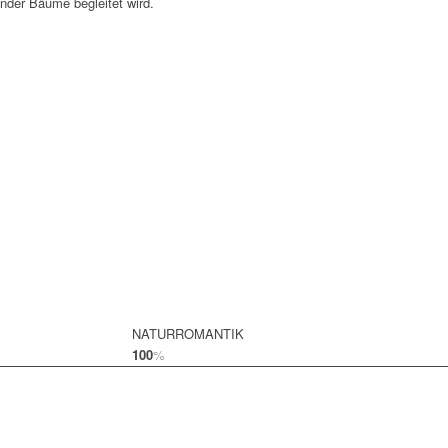
nder Bäume begleitet wird.
NATURROMANTIK
100
%