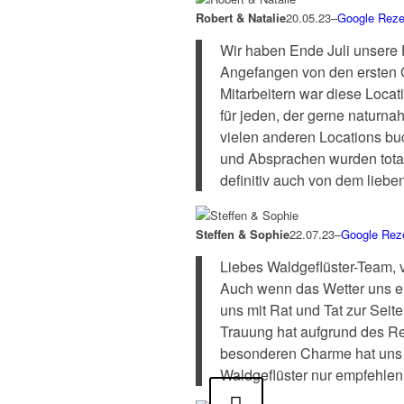
Robert & Natalie
20.05.23
–
Google Reze
Wir haben Ende Juli unsere 
Angefangen von den ersten G
Mitarbeitern war diese Locat
für jeden, der gerne naturna
vielen anderen Locations bu
und Absprachen wurden total 
definitiv auch von dem lieben
Steffen & Sophie
22.07.23
–
Google Rez
Liebes Waldgeflüster-Team, 
Auch wenn das Wetter uns ein
uns mit Rat und Tat zur Seite
Trauung hat aufgrund des Reg
besonderen Charme hat uns d
Waldgeflüster nur empfehlen