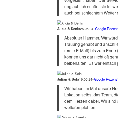
vorgestellt haben. Der Servi
unglaublich schön, sie ist we
auch bei schlechtem Wetter gi
Alicia & Denis
25.05.24
–
Google Rezens
Absoluter Hammer. Wir würde
Trauung gehabt und anschlie
(erste E-Mail) bis zum Ende 
können uns gar nicht oft ge
beibehalten. Es war einfach 
Julian & Sola
19.05.24
–
Google Rezens
Wir haben im Mai unsere Hoch
Lokation selbst,das Team, di
dem Herzen dabei. Wir sind 
weiterempfehlen.