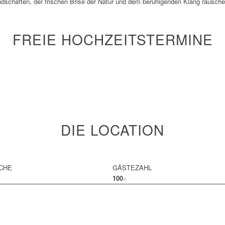
dschaften, der frischen Brise der Natur und dem beruhigenden Klang rausche
FREIE HOCHZEITSTERMINE
DIE LOCATION
CHE
GÄSTEZAHL
100
+