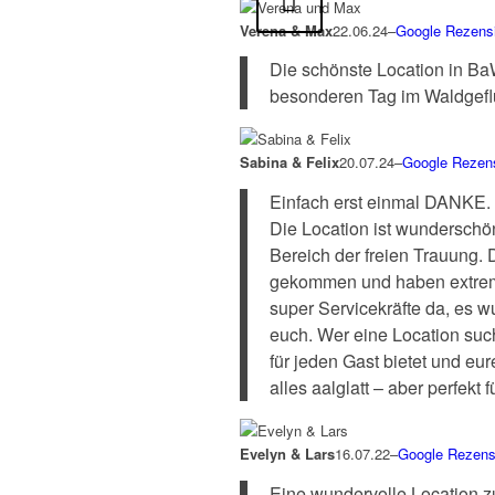
Zurück
Verena & Max
22.06.24
–
Google Rezens
Die schönste Location in Ba
besonderen Tag im Waldgeflüs
Sabina & Felix
20.07.24
–
Google Rezen
Einfach erst einmal DANKE. 
Die Location ist wunderschön
Bereich der freien Trauung.
gekommen und haben extrem 
super Servicekräfte da, es w
euch. Wer eine Location such
für jeden Gast bietet und eur
alles aalglatt – aber perfekt 
Evelyn & Lars
16.07.22
–
Google Rezens
Eine wundervolle Location zu