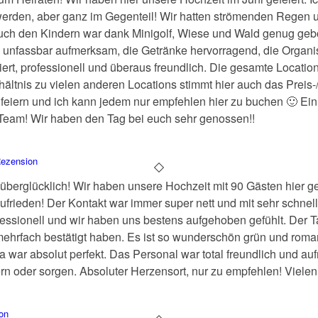
werden, aber ganz im Gegenteil! Wir hatten strömenden Regen u
uch den Kindern war dank Minigolf, Wiese und Wald genug geb
l unfassbar aufmerksam, die Getränke hervorragend, die Organi
rt, professionell und überaus freundlich. Die gesamte Location
rhältnis zu vielen anderen Locations stimmt hier auch das Preis-
 feiern und ich kann jedem nur empfehlen hier zu buchen 🙂 Ein
Team! Wir haben den Tag bei euch sehr genossen!!
ezension
 überglücklich! Wir haben unsere Hochzeit mit 90 Gästen hier g
zufrieden! Der Kontakt war immer super nett und mit sehr schn
essionell und wir haben uns bestens aufgehoben gefühlt. Der T
ehrfach bestätigt haben. Es ist so wunderschön grün und roman
rea war absolut perfekt. Das Personal war total freundlich und 
rn oder sorgen. Absoluter Herzensort, nur zu empfehlen! Viele
on