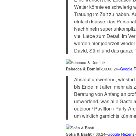
Wetter könnte es schwierig 
Trauung im Zelt zu haben. A
einfach klasse, das Persona
Nachhinein super unkomplizie
viel Liebe zum Detail. Im Ve
würden hier jederzeit wieder
David, Sümi und das ganze 
Rebecca & Dominik
08.06.24
–
Google R
Absolut umwerfend, wir sind
bis Ende mit allen mehr als 
Beratung von Anfang an prof
umwerfend, was alle Gäste m
outdoor / Pavillon / Party-A
um wirklich garnichts kümme
Sofia & Basti
07.06.24
–
Google Rezensi