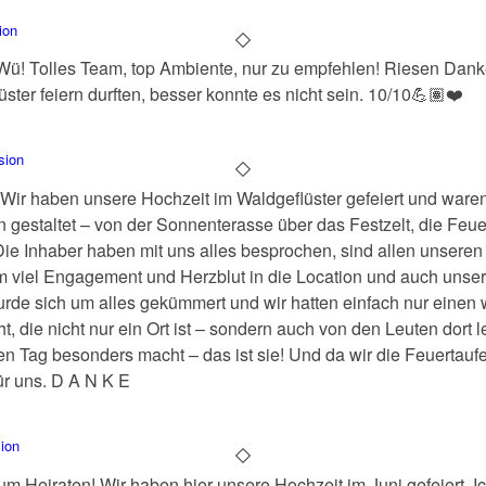
We
ion
Wü! Tolles Team, top Ambiente, nur zu empfehlen! Riesen Dan
ter feiern durften, besser konnte es nicht sein. 10/10💪🏽❤️
sion
Wir haben unsere Hochzeit im Waldgeflüster gefeiert und ware
 gestaltet – von der Sonnenterasse über das Festzelt, die Feue
 Die Inhaber haben mit uns alles besprochen, sind allen unser
viel Engagement und Herzblut in die Location und auch unsere
urde sich um alles gekümmert und wir hatten einfach nur einen 
t, die nicht nur ein Ort ist – sondern auch von den Leuten dort 
en Tag besonders macht – das ist sie! Und da wir die Feuertaufe w
für uns. D A N K E
ion
m Heiraten! Wir haben hier unsere Hochzeit im Juni gefeiert. I