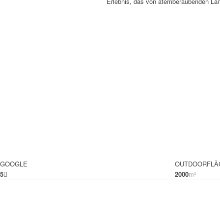
Erlebnis, das von atemberaubenden Lan
GOOGLE
OUTDOORFLÄ
5
2000
m²