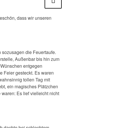
iter
keschön, dass wir unseren
n sozusagen die Feuertaufe.
rstelle, Außenbar bis hin zum
en Wünschen entgegen
 Feier gesteckt. Es waren
wahnsinnig tollen Tag mit
lebt, ein magisches Plätzchen
aren: Es lief vielleicht nicht
ch dachte bei schlechtem